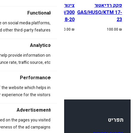
פקק רדיאטור
צינורות לרדיאטור
רדיאטור חליפי
 EXC / HUSQ
KTM/HUSQ 250/300
GAS/HUSQ/KTM 17-
Functional
25-500 17-19
18-20
23
e on social media platforms,
המחיר
50.00
₪
550.00
₪
380.00
₪
100.00
₪
d other third-party features.
המקורי
היה:
Analytics
550.00 ₪.
 help provide information on
ce rate, traffic source, etc.
Performance
 the website which helps in
 experience for the visitors.
Advertisement
תפריט
ed on the pages you visited
iveness of the ad campaigns.