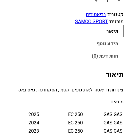
כ
+
−
מ
קטגוריה:
רדיאטורים
ו
מותגים:
SAMCO SPORT
ת
ש
תיאור
ל
צ
מידע נוסף
י
חוות דעת (0)
נ
ו
ר
תיאור
ו
ת
צינורות רדיאטור לאופנועים: קטמ , הסקוורנה , גאס גאס
ר
ד
מתאים:
י
2025
EC 250
GAS GAS
א
ט
2024
EC 250
GAS GAS
ו
2023
EC 250
GAS GAS