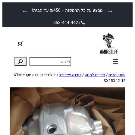
לדלג
←
→
מבצע על כל הרמפות – ₪450 עד הבית!
לתוכן
053-444-4427
עמוד הבית
/
חלקים למנוע
/
בוכנה צילינדר
/ צילינדר ובוכנה מקורי KTM
SX150 12-15