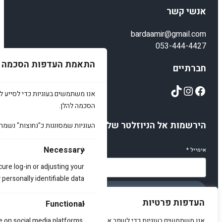
אנשי קשר
bardaamir@gmail.com
053-444-4427
התאמת העדפות הסכמה
חברתיים
TikTok
Instagram
Facebook
אנו משתמשים בעוגיות כדי לסייע לכ
הסכמה להלן.
הירשמות אל הניוזלטר שלנו
העוגיות שמסווגות כ"נחוצות" נשמר
Necessary
אימייל
*
cure log-in or adjusting your
ersonally identifiable data.
הירשמו
העדפות פרטיות
Functional
e on social media platforms,
אנו משתמשים בעוגיות כדי לשפר את האתר, להציג תוכן מותאם ולנתח