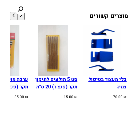
ט
י
מוצרים קשורים
מ
ח
ו
ז
ק
ת
3
מ
כלי מעצור בטיפול
סט 5 תולעים לתיקון
ערכה מושלמת 
"
צמיג
תקר (פנצ'ר) 20 ס"מ
תקר (פנצ'ר)
מ
1
35.00
₪
15.00
₪
70.00
₪
1
0
/
1
0