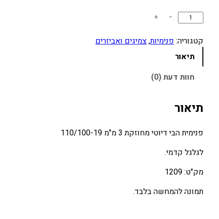
כ
+
−
מ
ו
קטגוריה:
פנימיות
, 
צמיגים ואביזרים
ת
תיאור
ש
ל
חוות דעת (0)
פ
נ
תיאור
י
מ
פנימית הבי דיוטי מחוזקת 3 מ"מ 110/100-19
י
ת
לגלגל קדמי.
ה
ב
מק"ט: 1209
י
תמונה להמחשה בלבד.
ד
י
ו