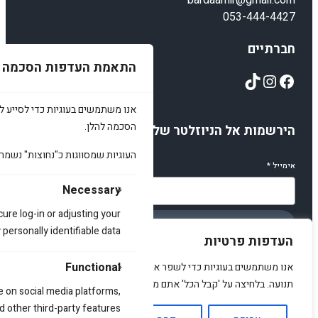
bardaamir@gmail.com
053-444-4427
חברתיים
התאמת העדפות הסכמה
TikTok
Instagram
Facebook
אנו משתמשים בעוגיות כדי לסייע לכ
הסכמה להלן.
הירשמות אל הניוזלטר שלנו
העוגיות שמסווגות כ"נחוצות" נשמר
אימייל
*
Necessary
cure log-in or adjusting your
הירשמו
ersonally identifiable data.
העדפות פרטיות
Functional
אנו משתמשים בעוגיות כדי לשפר את האתר, להציג תוכן מותאם ולנתח
תנועה. בלחיצה על 'קבל הכל' אתם מסכימים לכך.
e on social media platforms,
© 2025 amirstuff. All rights reserved.
d other third-party features.