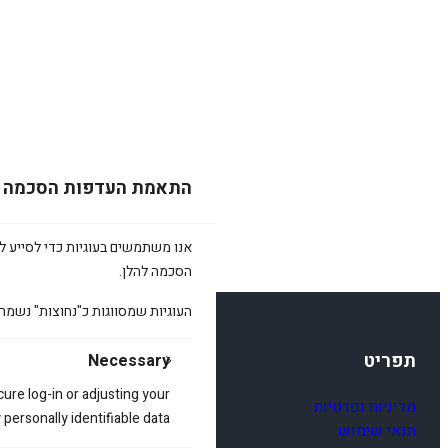
התאמת העדפות הסכמה
אנו משתמשים בעוגיות כדי לסייע לכ
הסכמה להלן.
העוגיות שמסווגות כ"נחוצות" נשמר
תפריט
Necessary
cure log-in or adjusting your
מדיניות ופרטיות
ersonally identifiable data.
תנאי שימוש