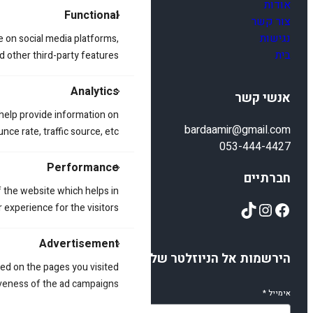
אודות
Functional
צור קשר
נגישות
e on social media platforms,
בית
d other third-party features.
Analytics
אנשי קשר
 help provide information on
bardaamir@gmail.com
ce rate, traffic source, etc.
053-444-4427
Performance
חברתיים
 the website which helps in
TikTok
Instagram
Facebook
 experience for the visitors.
Advertisement
הירשמות אל הניוזלטר שלנו
ed on the pages you visited
iveness of the ad campaigns.
אימייל
*