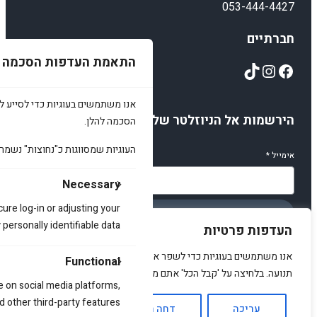
053-444-4427
חברתיים
התאמת העדפות הסכמה
TikTok
Instagram
Facebook
אנו משתמשים בעוגיות כדי לסייע לכ
הירשמות אל הניוזלטר שלנו
הסכמה להלן.
העוגיות שמסווגות כ"נחוצות" נשמר
אימייל
*
Necessary
cure log-in or adjusting your
הירשמו
ersonally identifiable data.
העדפות פרטיות
אנו משתמשים בעוגיות כדי לשפר את האתר, להציג תוכן מותאם ולנתח
Functional
תנועה. בלחיצה על 'קבל הכל' אתם מסכימים לכך.
e on social media platforms,
© 2025 amirstuff. All rights reserved.
d other third-party features.
עריכה
דחה הכל
אשר הכל