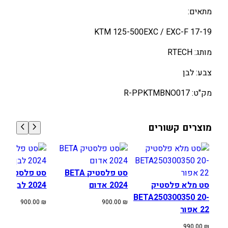
ב
מתאים:
א
KTM 125-500EXC / EXC-F 17-19
ח
ו
מותג: RTECH
ר
י
צבע: לבן
K
מק"ט: R-PPKTMBNO017
T
M
1
מוצרים קשורים
2
5
-
5
סט פלסטיק BETA
סט 
0
סט מלא פלסטיק
2024 אדום
2024 לבן
0
BETA250300350 20-
900.00
₪
900.00
₪
E
22 אפור
X
990.00
₪