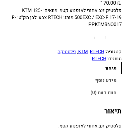
170.00
₪
פלסטיק זנב אחורי לאופנוע קטמ. מתאים: KTM 125-
500EXC / EXC-F 17-19 מותג: RTECH צבע: לבן מק"ט: R-
PPKTMBNO017
כ
+
−
מ
קטגוריה:
RTECH
, 
KTM
, 
פלסטיקה
ו
מותגים:
RTECH
ת
ש
תיאור
ל
פ
מידע נוסף
ל
חוות דעת (0)
ס
ט
י
תיאור
ק
ז
פלסטיק זנב אחורי לאופנוע קטמ.
נ