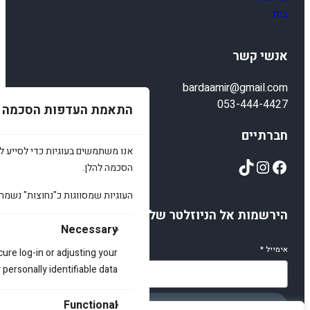
בית
אנשי קשר
bardaamir@gmail.com
053-444-4427
התאמת העדפות הסכמה
חברתיים
אנו משתמשים בעוגיות כדי לסייע לכ
TikTok
Instagram
Facebook
הסכמה להלן.
העוגיות שמסווגות כ"נחוצות" נשמר
הירשמות אל הניוזלטר שלנו
Necessary
אימייל
*
cure log-in or adjusting your
ersonally identifiable data.
Functional
הירשמו