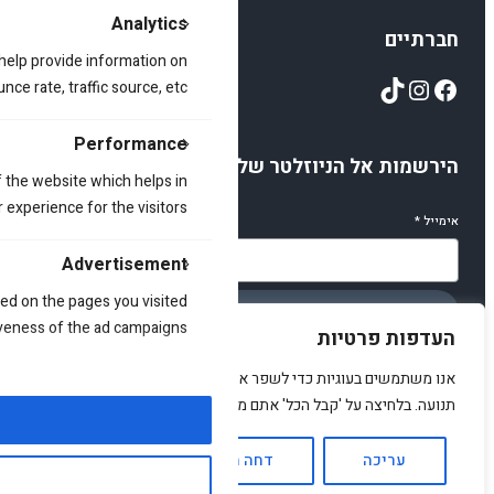
Analytics
חברתיים
 help provide information on
TikTok
Instagram
Facebook
ce rate, traffic source, etc.
Performance
הירשמות אל הניוזלטר שלנו
 the website which helps in
 experience for the visitors.
אימייל
*
Advertisement
ed on the pages you visited
הירשמו
iveness of the ad campaigns.
העדפות פרטיות
אנו משתמשים בעוגיות כדי לשפר את האתר, להציג תוכן מותאם ולנתח
תנועה. בלחיצה על 'קבל הכל' אתם מסכימים לכך.
© 2025 amirstuff. All rights reserved.
עריכה
דחה הכל
אשר הכל