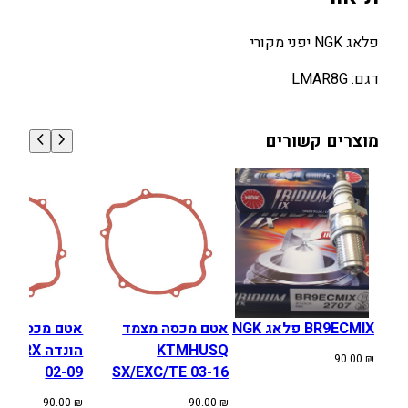
G
K
פלאג NGK יפני מקורי
,
ד
דגם: LMAR8G
ג
ם
:
מוצרים קשורים
L
M
A
R
8
G
BR9ECMIX פלאג NGK
אטם מכסה מצמד
אטם מכסה מצ
KTMHUSQ
הונדה RX
90.00
₪
02-09
SX/EXC/TE 03-16
90.00
₪
90.00
₪