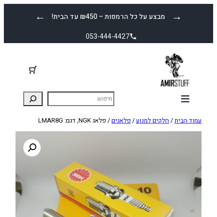
לדלג
←
→
מבצע על כל הרמפות – ₪450 עד הבית!
לתוכן
053-444-4427
עמוד הבית
/
חלקים למנוע
/
פלאגים
/ פלאג NGK, דגם: LMAR8G