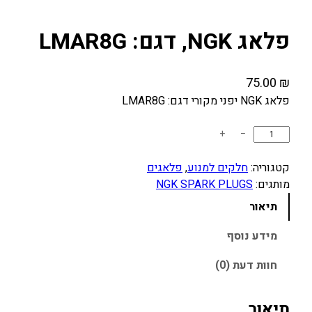
פלאג NGK, דגם: LMAR8G
75.00
₪
פלאג NGK יפני מקורי דגם: LMAR8G
כ
+
−
מ
ו
קטגוריה:
חלקים למנוע
, 
פלאגים
ת
מותגים:
NGK SPARK PLUGS
ש
תיאור
ל
פ
מידע נוסף
ל
חוות דעת (0)
א
ג
N
תיאור