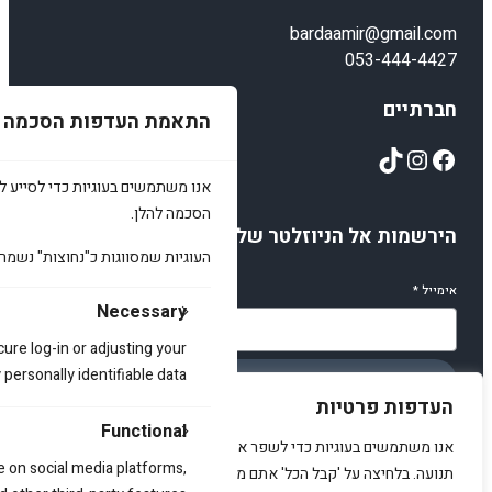
bardaamir@gmail.com
053-444-4427
חברתיים
התאמת העדפות הסכמה
TikTok
Instagram
Facebook
אנו משתמשים בעוגיות כדי לסייע לכ
הסכמה להלן.
הירשמות אל הניוזלטר שלנו
העוגיות שמסווגות כ"נחוצות" נשמר
אימייל
*
Necessary
cure log-in or adjusting your
ersonally identifiable data.
הירשמו
העדפות פרטיות
Functional
אנו משתמשים בעוגיות כדי לשפר את האתר, להציג תוכן מותאם ולנתח
e on social media platforms,
תנועה. בלחיצה על 'קבל הכל' אתם מסכימים לכך.