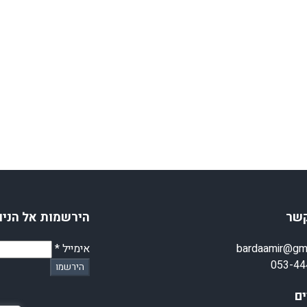
קשר
הירשמות אל הניו
bardaamir@gm
אימייל
*
053-44
הירשמו
ם