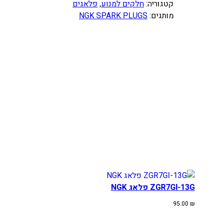
ו
קטגוריה:
חלקים למנוע
, 
פלאגים
ת
מותגים:
NGK SPARK PLUGS
ש
ל
פ
ל
א
ג
G
R
7
C
I
-
8
N
ZGR7GI-13G פלאג NGK
G
K
95.00
₪