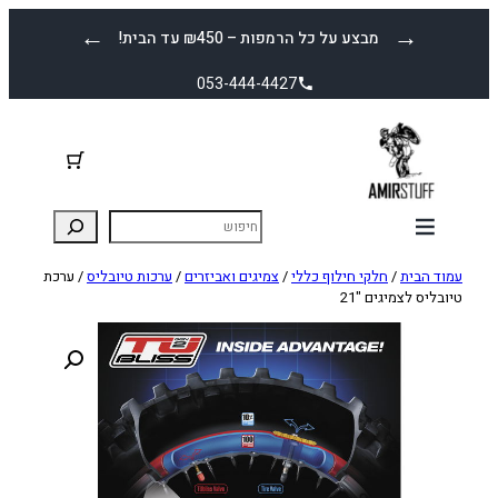
לדלג
←
→
מבצע על כל הרמפות – ₪450 עד הבית!
לתוכן
053-444-4427
עמוד הבית
/
חלקי חילוף כללי
/
צמיגים ואביזרים
/
ערכות טיובליס
/ ערכת
טיובליס לצמיגים "21