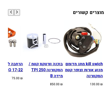
ס
ל
מוצרים קשורים
צ
מ
י
ג
י
ם
"
2
1
kill swich מתג מדומם
בוכנה וורטקס קטמ /
הרחבה לרגלי
מנוע אורות וצופר קטמ
הסקוורנה 250 TPI
HUSQ 17-22
הסקוורנה
מידה B
75.00
₪
850.00
₪
130.00
₪