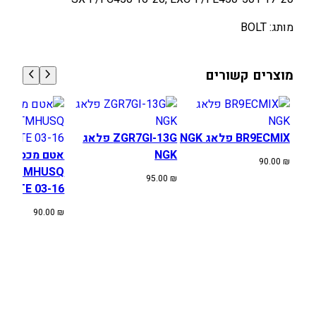
מ
מותג: BOLT
נ
ו
ע
מוצרים קשורים
ק
ט
מ
/
BR9ECMIX פלאג NGK
ZGR7GI-13G פלאג
ה
NGK
אטם מכסה מצ
90.00
₪
ס
KTMHUSQ
95.00
₪
ק
XC/TE 03-16
ו
90.00
₪
ו
ר
נ
ה
B
O