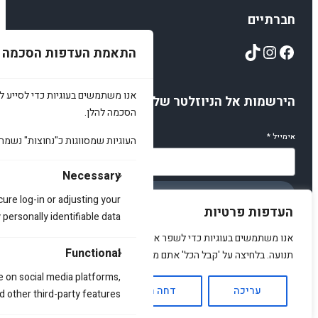
חברתיים
TikTok
Instagram
Facebook
התאמת העדפות הסכמה
אנו משתמשים בעוגיות כדי לסייע לכ
הירשמות אל הניוזלטר שלנו
הסכמה להלן.
אימייל
*
העוגיות שמסווגות כ"נחוצות" נשמר
Necessary
הירשמו
cure log-in or adjusting your
העדפות פרטיות
ersonally identifiable data.
אנו משתמשים בעוגיות כדי לשפר את האתר, להציג תוכן מותאם ולנתח
Functional
תנועה. בלחיצה על 'קבל הכל' אתם מסכימים לכך.
© 2025 amirstuff. All rights reserved.
e on social media platforms,
עריכה
דחה הכל
אשר הכל
d other third-party features.