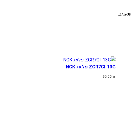
אגיב.
ZGR7GI-13G פלאג NGK
95.00
₪