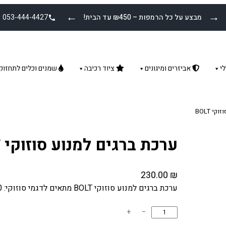
←
→
מבצע על כל הרמפות – ₪450 עד הבית!
053-444-4427
י
אביזרים ומיגונים
ציוד רכיבה
שמנים וכלים לתחזוק
י BOLT
ערכת ברגים למנוע סוזוקי BOLT
230.00
₪
ערכת ברגים למנוע סוזוקי BOLT מתאים לדגמי סוזוקי: RM-Z450 08-20 מותג: BOLT
כ
+
−
מ