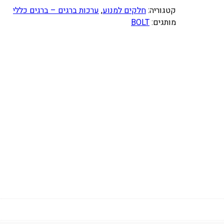
ו
קטגוריה:
חלקים למנוע
, 
ערכות ברגים – ברגים כללי
ת
מותגים:
BOLT
ש
ל
ע
ר
כ
ת
ב
ר
ג
י
ם
ל
מ
נ
ו
ע