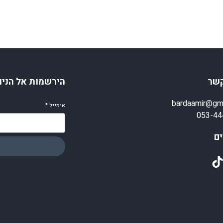
קשר
הירשמות אל הניו
bardaamir@gm
אימייל
*
053-44
ם
TikT