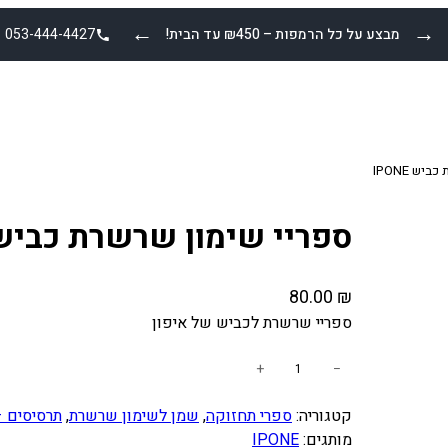
←
→
מבצע על כל הרמפות – ₪450 עד הבית!
053-444-4427
ש IPONE
ספריי שימון שרשרת כביש PONE
80.00
₪
ספריי שרשרת לכביש של איפון
כ
+
−
מ
קטגוריה:
ספרי תחזוקה
, 
שמן לשימון שרשרת
, 
תרסיסים –
ו
מותגים:
IPONE
ת