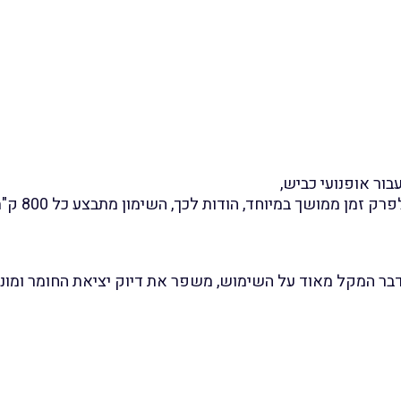
ש
ל
ס
פ
ר
י
י
ש
ור אופנועי כביש,
י
זמן ממושך במיוחד, הודות לכך, השימון מתבצע כל 800 ק"מ.
מ
ו
ן
ש
דבר המקל מאוד על השימוש, משפר את דיוק יציאת החומר ומונע 
ר
ש
ר
ת
כ