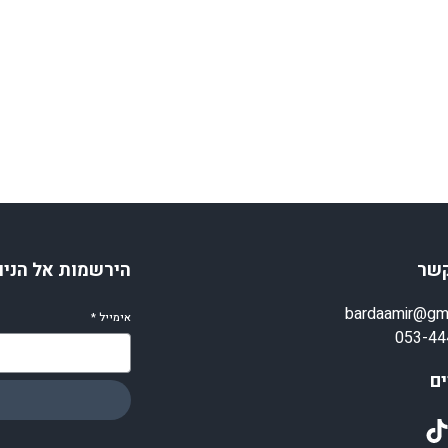
קשר
הירשמות אל הניו
bardaamir@gm
אימייל
*
053-44
ם
TikT