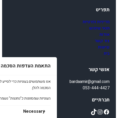
תפריט
מדיניות ופרטיות
תנאי שימוש
אודות
צור קשר
נגישות
בית
התאמת העדפות הסכמה
אנשי קשר
bardaamir@gmail.com
אנו משתמשים בעוגיות כדי לסייע לכ
053-444-4427
הסכמה להלן.
העוגיות שמסווגות כ"נחוצות" נשמר
חברתיים
TikTok
Instagram
Facebook
Necessary