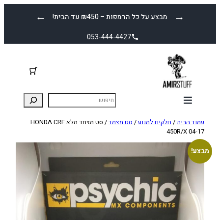
לדלג
←
→
מבצע על כל הרמפות – ₪450 עד הבית!
לתוכן
053-444-4427
עמוד הבית
/
חלקים למנוע
/
סט מצמד
/ סט מצמד מלא HONDA CRF
450R/X 04-17
מבצע!