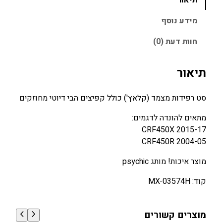
ל
ר
ח
ס
מידע נוסף
י
י
ט
ה
ה
חוות דעת (0)
מ
י
ו
צ
ה
א
מ
תיאור
:
:
ד
7
9
מ
סט רפידות מצמד (קלאץ') כולל קפיצים הבי דיוטי מחוזקים
5
0
ל
א
0
0
מתאים להונדה לדגמים:
H
.
.
CRF450X 2015-17
O
CRF450R 2004-05
0
0
N
0
0
מוצר איכות! מותג psychic
D
A
קוד: MX-03574H
₪
₪
C
.
.
R
F
מוצרים קשורים