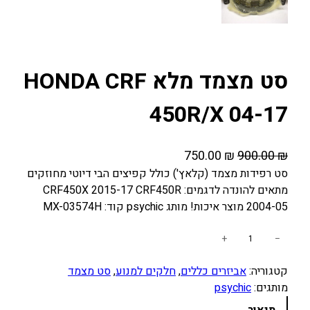
סט מצמד מלא HONDA CRF
450R/X 04-17
ה
ה
750.00
₪
900.00
₪
מ
מ
סט רפידות מצמד (קלאץ') כולל קפיצים הבי דיוטי מחוזקים
מתאים להונדה לדגמים: CRF450X 2015-17 CRF450R
ח
ח
2004-05 מוצר איכות! מותג psychic קוד: MX-03574H
י
י
ר
ר
כ
+
−
ה
ה
מ
מ
נ
קטגוריה:
אביזרים כללים
, 
חלקים למנוע
, 
סט מצמד
ו
ק
ו
מותגים:
psychic
ת
ו
כ
ש
תיאור