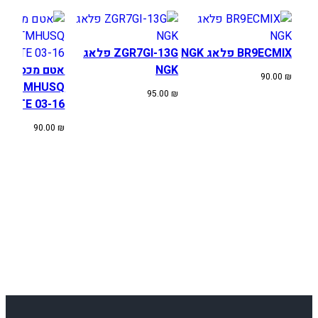
4
5
0
R
BR9ECMIX פלאג NGK
ZGR7GI-13G פלאג
/
NGK
אטם מכסה מצ
90.00
₪
X
KTMHUSQ
95.00
₪
0
XC/TE 03-16
4
90.00
₪
-
1
7