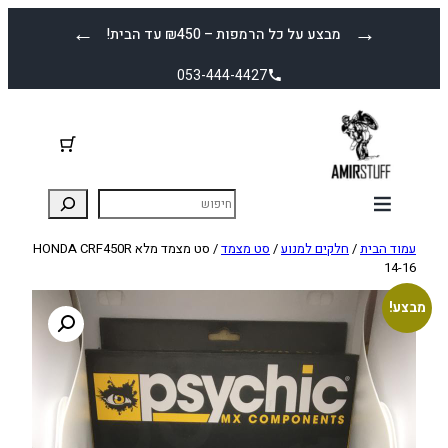
לדלג
←
→
מבצע על כל הרמפות – ₪450 עד הבית!
לתוכן
053-444-4427
עמוד הבית
/
חלקים למנוע
/
סט מצמד
/ סט מצמד מלא HONDA CRF450R
14-16
מבצע!