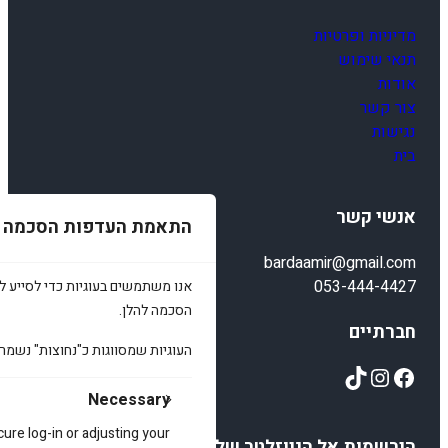
מדיניות ופרטיות
תנאי שימוש
אודות
צור קשר
נגישות
בית
אנשי קשר
התאמת העדפות הסכמה
bardaamir@gmail.com
053-444-4427
אנו משתמשים בעוגיות כדי לסייע לכ
הסכמה להלן.
חברתיים
העוגיות שמסווגות כ"נחוצות" נשמר
TikTok
Instagram
Facebook
Necessary
cure log-in or adjusting your
הירשמות אל הניוזלטר שלנו