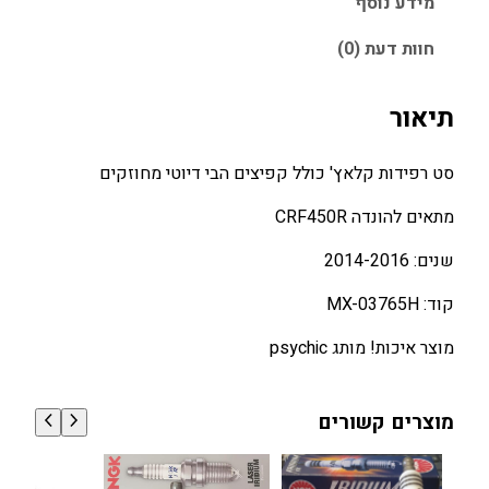
ס
מידע נוסף
י
י
ט
ה
ה
חוות דעת (0)
מ
י
ו
צ
ה
א
מ
תיאור
:
:
ד
7
9
מ
סט רפידות קלאץ' כולל קפיצים הבי דיוטי מחוזקים
5
0
ל
א
0
0
מתאים להונדה CRF450R
H
.
.
שנים: 2014-2016
O
0
0
N
0
0
קוד: MX-03765H
D
A
מוצר איכות! מותג psychic
₪
₪
C
.
.
R
מוצרים קשורים
F
4
5