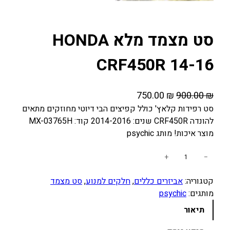
סט מצמד מלא HONDA
CRF450R 14-16
ה
ה
750.00
₪
900.00
₪
מ
מ
סט רפידות קלאץ' כולל קפיצים הבי דיוטי מחוזקים מתאים
להונדה CRF450R שנים: 2014-2016 קוד: MX-03765H
ח
ח
מוצר איכות! מותג psychic
י
י
ר
ר
כ
+
−
ה
ה
מ
מ
נ
קטגוריה:
אביזרים כללים
, 
חלקים למנוע
, 
סט מצמד
ו
ק
ו
מותגים:
psychic
ת
ו
כ
ש
תיאור
ל
ר
ח