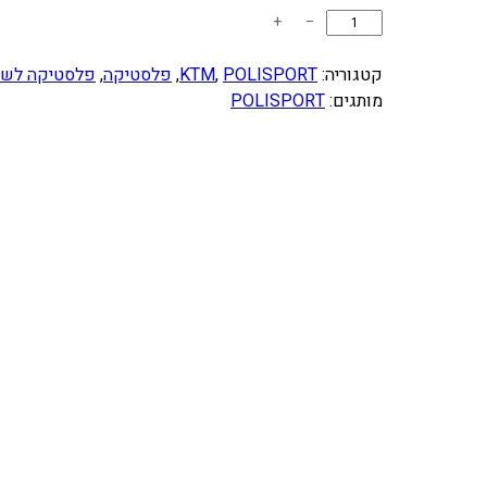
כ
+
−
מ
ו
קטגוריה:
POLISPORT
, 
KTM
, 
פלסטיקה
, 
פלסטיקה לש
ת
מותגים:
POLISPORT
ש
ל
ס
ט
פ
ל
ס
ט
י
ק
P
O
L
I