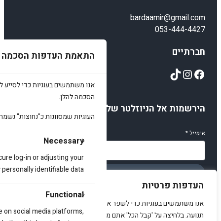
bardaamir@gmail.com
053-444-4427
חברתיים
התאמת העדפות הסכמה
TikTok
Instagram
Facebook
אנו משתמשים בעוגיות כדי לסייע לכ
הסכמה להלן.
הירשמות אל הניוזלטר שלנו
העוגיות שמסווגות כ"נחוצות" נשמר
אימייל
*
Necessary
cure log-in or adjusting your
ersonally identifiable data.
הירשמו
העדפות פרטיות
Functional
אנו משתמשים בעוגיות כדי לשפר את האתר, להציג תוכן מותאם ולנתח
e on social media platforms,
תנועה. בלחיצה על 'קבל הכל' אתם מסכימים לכך.