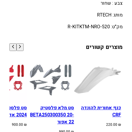
צבע : שחור
-
F
מותג: RTECH
2
מק"ט: R-KITKTM-NRO-520
0
-
2
מוצרים קשורים
3
ש
ח
ו
ר
כנף אחורית להונדה
סט מלא פלסטיק
סט 
CRF
BETA250300350 20-
2024 אדום
22 אפור
900.00
₪
220.00
₪
990.00
₪