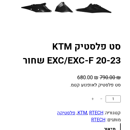
סט פלסטיק KTM
EXC/EXC-F 20-23 שחור
ה
ה
680.00
₪
790.00
₪
מ
מ
סט פלסטיק לאופנוע קטמ.
ח
ח
כ
+
−
י
י
מ
ר
ר
ו
קטגוריה:
RTECH
, 
KTM
, 
פלסטיקה
ה
ה
ת
מותגים:
RTECH
מ
נ
ש
תיאור