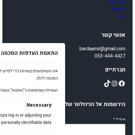
צור קשר
נגישות
בית
אנשי קשר
bardaamir@gmail.com
התאמת העדפות הסכמה
053-444-4427
חברתיים
אנו משתמשים בעוגיות כדי לסייע לכ
הסכמה להלן.
TikTok
Instagram
Facebook
העוגיות שמסווגות כ"נחוצות" נשמר
הירשמות אל הניוזלטר שלנו
Necessary
cure log-in or adjusting your
אימייל
*
ersonally identifiable data.