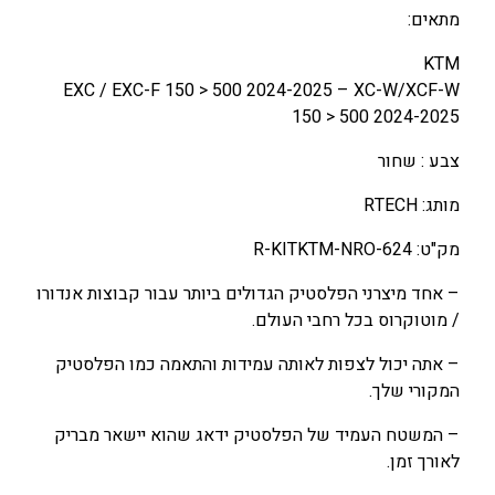
6
7
K
מתאים:
8
9
T
KTM
0
0
M
EXC / EXC-F 150 > 500 2024-2025 – XC-W/XCF-W
1
.
.
150 > 500 2024-2025
5
0
0
0
0
0
צבע : שחור
-
5
מותג: RTECH
₪
₪
0
.
.
מק"ט: R-KITKTM-NRO-624
0
2
– אחד מיצרני הפלסטיק הגדולים ביותר עבור קבוצות אנדורו
4
/ מוטוקרוס בכל רחבי העולם.
-
2
– אתה יכול לצפות לאותה עמידות והתאמה כמו הפלסטיק
5
המקורי שלך.
ש
– המשטח העמיד של הפלסטיק ידאג שהוא יישאר מבריק
ח
לאורך זמן.
ו
ר