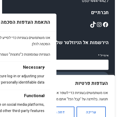
053-444-4427
חברתיים
התאמת העדפות הסכמה
TikTok
Instagram
Facebook
אנו משתמשים בעוגיות כדי לסייע לכ
הירשמות אל הניוזלטר שלנו
הסכמה להלן.
העוגיות שמסווגות כ"נחוצות" נשמר
אימייל
*
Necessary
cure log-in or adjusting your
הירשמו
ersonally identifiable data.
העדפות פרטיות
אנו משתמשים בעוגיות כדי לשפר את האתר, להציג תוכן מותאם ולנתח
Functional
תנועה. בלחיצה על 'קבל הכל' אתם מסכימים לכך.
e on social media platforms,
© 2025 amirstuff. All rights reserved.
d other third-party features.
עריכה
דחה הכל
אשר הכל