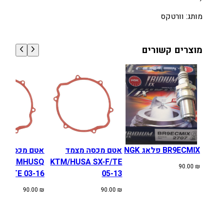
י
מותג: וורטקס
ם
ו
מ
מוצרים קשורים
ח
ז
י
ר
י
ש
מ
ן
ל
BR9ECMIX פלאג NGK
אטם מכסה מצמד
אטם מכסה מצ
ק
KTMHUSQ
KTM/HUSA SX-F/TE
90.00
₪
ט
XC/TE 03-16
05-13
מ
90.00
₪
90.00
₪
8
1
1