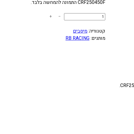
CRF250450F התמונה להמחשה בלבד.
כ
+
−
מ
ו
קטגוריה:
מיסבים
ת
מותגים:
RB RACING
ש
ל
ס
ט
מ
י
ס
ב
י
ם
+
מ
ח