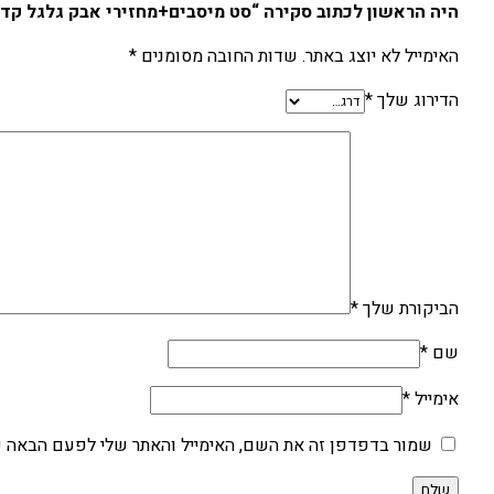
היה הראשון לכתוב סקירה “סט מיסבים+מחזירי אבק גלגל קדמי F250/450R 02-22
האימייל לא יוצג באתר.
שדות החובה מסומנים
*
הדירוג שלך
*
הביקורת שלך
*
שם
*
אימייל
*
שמור בדפדפן זה את השם, האימייל והאתר שלי לפעם הבאה ש