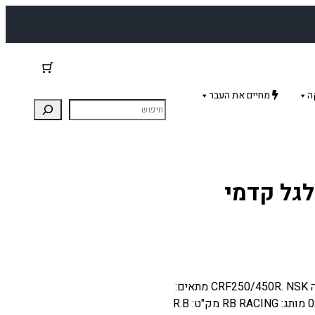
ה
מחיים את העבר
לגל קדמי
סט מיסבים כולל מחזירי אבק גלגל קדמי לאופנוע הונדה CRF250/450R. NSK מתאים:
HONDA CRF250R שנים 04-22 CRF450R שנים 02-22 מותג: RB RACING מק"ט: R.B