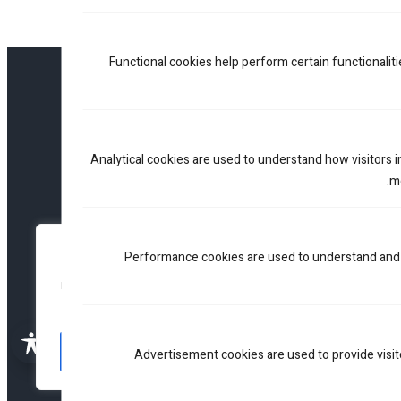
Functional cookies help perform certain functionaliti
זלטר שלנו
Analytical cookies are used to understand how visitors 
me
הירשמו
עדפות פרטיות
Performance cookies are used to understand and 
נו משתמשים בעוגיות כדי לשפר את האתר, להציג תוכן מותאם ולנתח
נועה. בלחיצה על 'קבל הכל' אתם מסכימים לכך.
עריכה
דחה הכל
אשר הכל
Advertisement cookies are used to provide visi