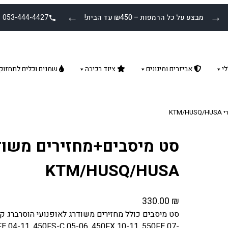
←
→
מבצע על כל הרמפות – ₪450 עד הבית!
053-444-4427
י
אביזרים ומיגונים
ציוד רכיבה
שמנים וכלים לתחזוק
KT
סט מיסבים+מחזירים משודר
KTM/HUSQ/HUSA
330.00
₪
E 04-11, 450FS-C 05-06, 450FX 10-11, 550FE 07-