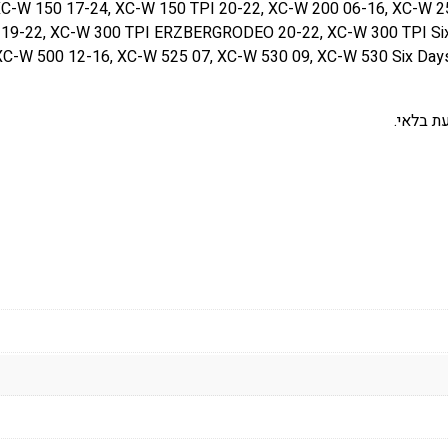
C-W 150 17-24, XC-W 150 TPI 20-22, XC-W 200 06-16, XC-W 2
ג
I 19-22, XC-W 300 TPI ERZBERGRODEO 20-22, XC-W 300 TPI Si
ל
 XC-W 500 12-16, XC-W 525 07, XC-W 530 09, XC-W 530 Six Day
א
ח
ו
ת בלאי.
ר
י
K
T
M
/
H
U
S
Q
/
H
U
S