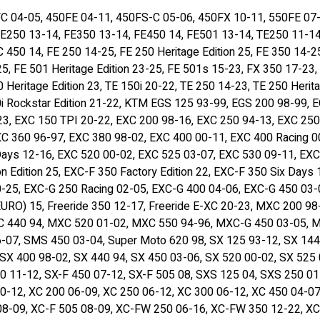
ב
C 04-05, 450FE 04-11, 450FS-C 05-06, 450FX 10-11, 550FE 07-
י
E250 13-14, FE350 13-14, FE450 14, FE501 13-14, TE250 11-14
ם
 450 14, FE 250 14-25, FE 250 Heritage Edition 25, FE 350 14-25
+
5, FE 501 Heritage Edition 23-25, FE 501s 15-23, FX 350 17-23, 
מ
 Heritage Edition 23, TE 150i 20-22, TE 250 14-23, TE 250 Herita
ח
00i Rockstar Edition 21-22, KTM EGS 125 93-99, EGS 200 98-99,
ז
23, EXC 150 TPI 20-22, EXC 200 98-16, EXC 250 94-13, EXC 250 
י
C 360 96-97, EXC 380 98-02, EXC 400 00-11, EXC 400 Racing 0
ר
Days 12-16, EXC 520 00-02, EXC 525 03-07, EXC 530 09-11, EXC
י
 Edition 25, EXC-F 350 Factory Edition 22, EXC-F 350 Six Days
ם
0-25, EXC-G 250 Racing 02-05, EXC-G 400 04-06, EXC-G 450 03
מ
EURO) 15, Freeride 350 12-17, Freeride E-XC 20-23, MXC 200 
ש
 440 94, MXC 520 01-02, MXC 550 94-96, MXC-G 450 03-05, MX
ו
07, SMS 450 03-04, Super Moto 620 98, SX 125 93-12, SX 144 
ד
 SX 400 98-02, SX 440 94, SX 450 03-06, SX 520 00-02, SX 525
ר
50 11-12, SX-F 450 07-12, SX-F 505 08, SXS 125 04, SXS 250 0
ג
0-12, XC 200 06-09, XC 250 06-12, XC 300 06-12, XC 450 04-07
ג
0 08-09, XC-F 505 08-09, XC-FW 250 06-16, XC-FW 350 12-22, 
ל