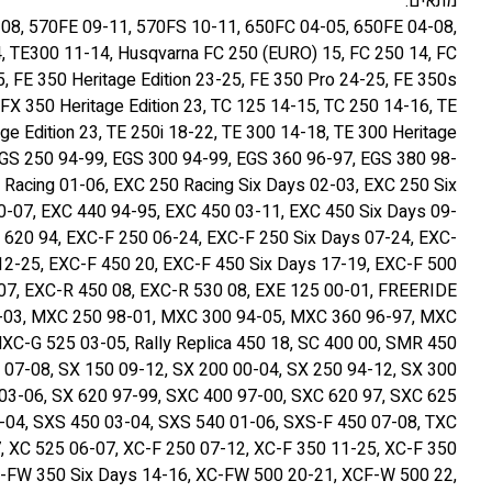
מתאים:
08, 570FE 09-11, 570FS 10-11, 650FC 04-05, 650FE 04-08,
, TE300 11-14, Husqvarna FC 250 (EURO) 15, FC 250 14, FC
, FE 350 Heritage Edition 23-25, FE 350 Pro 24-25, FE 350s
FX 350 Heritage Edition 23, TC 125 14-15, TC 250 14-16, TE
ge Edition 23, TE 250i 18-22, TE 300 14-18, TE 300 Heritage
 EGS 250 94-99, EGS 300 94-99, EGS 360 96-97, EGS 380 98-
Racing 01-06, EXC 250 Racing Six Days 02-03, EXC 250 Six
0-07, EXC 440 94-95, EXC 450 03-11, EXC 450 Six Days 09-
 620 94, EXC-F 250 06-24, EXC-F 250 Six Days 07-24, EXC-
 12-25, EXC-F 450 20, EXC-F 450 Six Days 17-19, EXC-F 500
-07, EXC-R 450 08, EXC-R 530 08, EXE 125 00-01, FREERIDE
98-03, MXC 250 98-01, MXC 300 94-05, MXC 360 96-97, MXC
C-G 525 03-05, Rally Replica 450 18, SC 400 00, SMR 450
07-08, SX 150 09-12, SX 200 00-04, SX 250 94-12, SX 300
 03-06, SX 620 97-99, SXC 400 97-00, SXC 620 97, SXC 625
1-04, SXS 450 03-04, SXS 540 01-06, SXS-F 450 07-08, TXC
, XC 525 06-07, XC-F 250 07-12, XC-F 350 11-25, XC-F 350
XC-FW 350 Six Days 14-16, XC-FW 500 20-21, XCF-W 500 22,