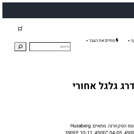
ה
מחיים את העבר
ג גלגל אחורי
סט מיסבים כולל מחזירים משודרג לאופנועי הוסרברג קטמ הסקוורנה. מתאים: Husaberg
390FE 10-11, 450FC 04-05, 450F