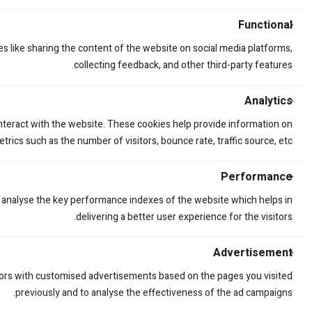
Functional
es like sharing the content of the website on social media platforms,
collecting feedback, and other third-party features.
קשר
הירשמות אל הניו
Analytics
bardaamir@gm
אימייל
*
interact with the website. These cookies help provide information on
053-44
trics such as the number of visitors, bounce rate, traffic source, etc.
ם
Performance
TikT
ה
analyse the key performance indexes of the website which helps in
delivering a better user experience for the visitors.
א
ת
Advertisement
tors with customised advertisements based on the pages you visited
© 2025 amirstuff. All rights reserved.
previously and to analyse the effectiveness of the ad campaigns.