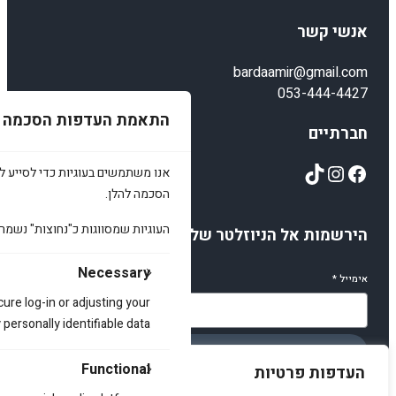
אנשי קשר
bardaamir@gmail.com
053-444-4427
התאמת העדפות הסכמה
חברתיים
TikTok
Instagram
Facebook
אנו משתמשים בעוגיות כדי לסייע לכ
הסכמה להלן.
העוגיות שמסווגות כ"נחוצות" נשמר
הירשמות אל הניוזלטר שלנו
Necessary
אימייל
*
cure log-in or adjusting your
ersonally identifiable data.
הירשמו
Functional
העדפות פרטיות