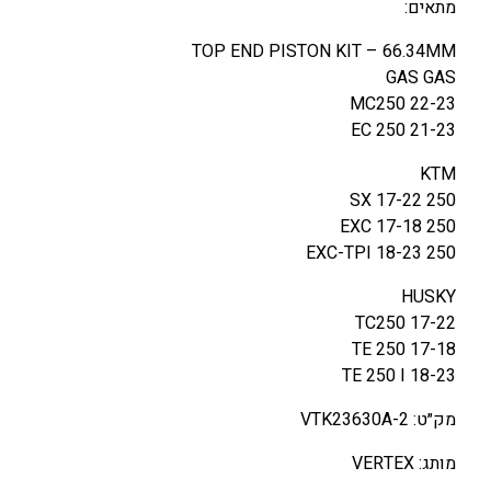
מתאים:
U
S
TOP END PISTON KIT – 66.34MM
Q
GAS GAS
/
MC250 22-23
G
EC 250 21-23
A
KTM
S
250 SX 17-22
T
250 EXC 17-18
P
250 EXC-TPI 18-23
I
/
HUSKY
T
TC250 17-22
E
TE 250 17-18
2
TE 250 I 18-23
5
0
מק״ט: VTK23630A-2
1
מותג: VERTEX
7