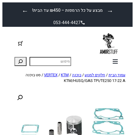
לדלג
←
→
מבצע על כל הרמפות – ₪450 עד הבית!
לתוכן
053-444-4427
עמוד הבית
/
חלקים למנוע
/
בוכנה
/
KTM
/
VERTEX
/ סט בוכנה
KTM/HUSQ/GAS TPI/TE250 17-22 A