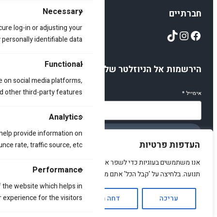
Necessary
חברתיים
cure log-in or adjusting your
TikTok
Instagram
Facebook
ersonally identifiable data.
Functional
הירשמות אל הניוזלטר שלנו
e on social media platforms,
d other third-party features.
אימייל
*
Analytics
 help provide information on
הירשמו
העדפות פרטיות
ce rate, traffic source, etc.
אנו משתמשים בעוגיות כדי לשפר את האתר, להציג תוכן מותאם ולנתח
Performance
תנועה. בלחיצה על 'קבל הכל' אתם מסכימים לכך.
 the website which helps in
© 2025 amirstuff. All rights reserved.
 experience for the visitors.
עריכה
דחה הכל
אשר הכל