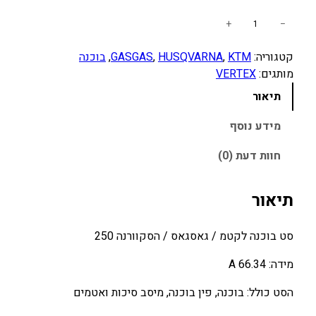
כ
+
−
מ
קטגוריה:
KTM
, 
HUSQVARNA
, 
GASGAS
, 
בוכנה
ו
מותגים:
VERTEX
ת
ש
תיאור
ל
ס
מידע נוסף
ט
חוות דעת (0)
ב
ו
כ
תיאור
נ
ה
סט בוכנה לקטמ / גאסגאס / הסקוורנה 250
K
T
מידה: 66.34 A
M
הסט כולל: בוכנה, פין בוכנה, מיסב סיכות ואטמים
/
H