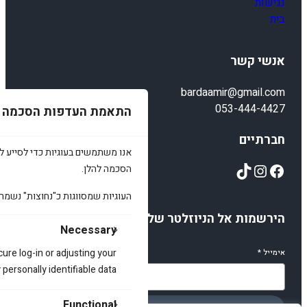
נגישות
בית
אנשי קשר
bardaamir@gmail.com
053-444-4427
התאמת העדפות הסכמה
חברתיים
אנו משתמשים בעוגיות כדי לסייע לכ
TikTok
Instagram
Facebook
הסכמה להלן.
העוגיות שמסווגות כ"נחוצות" נשמר
הירשמות אל הניוזלטר שלנו
Necessary
cure log-in or adjusting your
אימייל
*
ersonally identifiable data.
Functional