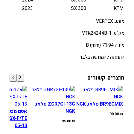
H
2023
SX 300
KTM
U
S
מותג: VERTEX
Q
/
מק"ט: VTK24244B-1
K
T
מידה 71.94 B (mm)
M
התמונה להמחשה בלבד
S
X
/
מוצרים קשורים
T
E
/
E
BR9ECMIX פלאג NGK
ZGR7GI-13G פלאג
X
NGK
אטם מכסה מצ
90.00
₪
C
SA SX-F/TE
95.00
₪
3
05-13
0