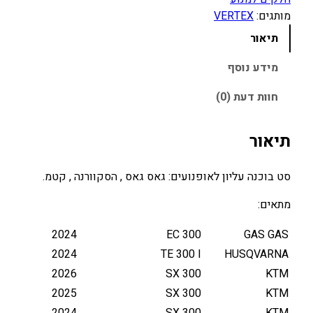
ש
מותגים:
VERTEX
ל
תיאור
ס
ט
מידע נוסף
ב
חוות דעת (0)
ו
כ
נ
תיאור
ה
ע
סט בוכנה עליון לאופנועים: גאס גאס , הסקוורנה , קטמ.
ל
י
מתאים:
ו
ן
2024
EC 300
GAS GAS
G
2024
TE 300 I
HUSQVARNA
A
2026
SX 300
KTM
S
2025
SX 300
KTM
/
2024
SX 300
KTM