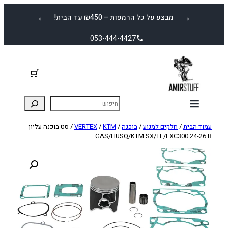
לדלג
←
→
מבצע על כל הרמפות – ₪450 עד הבית!
לתוכן
053-444-4427
עמוד הבית
/
חלקים למנוע
/
בוכנה
/
KTM
/
VERTEX
/ סט בוכנה עליון
GAS/HUSQ/KTM SX/TE/EXC300 24-26 B