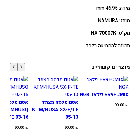
/
מידה: 46.95 mm
H
U
מותג: NAMURA
S
K
מק"ט: NX-70007K
8
תמונה להמחשה בלבד.
5
S
X
מוצרים קשורים
/
T
C
(
BR9ECMIX פלאג NGK
A
אטם מכסה מצמד
אטם מכסה מצ
90.00
₪
)
KTMHUSQ
KTM/HUSA SX-F/TE
XC/TE 03-16
05-13
90.00
₪
90.00
₪