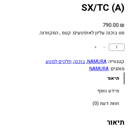
SX/TC (A)
790.00
₪
סט בוכנה עליון לאופנועים: קטמ , הסקוורנה.
כ
+
−
מ
ו
קטגוריה:
NAMURA
, 
בוכנה
, 
חלקים למנוע
ת
מותגים:
NAMURA
ש
תיאור
ל
ס
מידע נוסף
ט
חוות דעת (0)
ב
ו
כ
תיאור
נ
ה