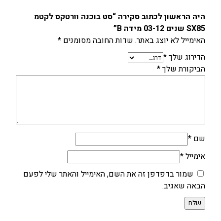
3
-
היה הראשון לכתוב סקירה “סט בוכנה וורטקס לקטמ
1
SX85 שנים 03-12 מידה B”
2
האימייל לא יוצג באתר.
שדות החובה מסומנים
*
מ
הדירוג שלך
*
י
הביקורת שלך
*
ד
ה
B
שם
*
אימייל
*
שמור בדפדפן זה את השם, האימייל והאתר שלי לפעם
הבאה שאגיב.