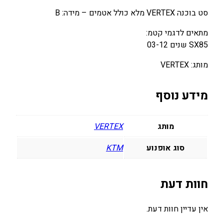
ו
סט בוכנה VERTEX מלא כולל אטמים – מידה: B
ר
מתאים לדגמי קטמ:
ט
SX85 שנים 03-12
ק
ס
מותג: VERTEX
ל
ק
מידע נוסף
ט
מ
S
מותג
VERTEX
X
8
סוג אופנוע
KTM
5
ש
נ
חוות דעת
י
ם
אין עדיין חוות דעת.
0