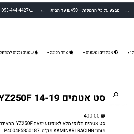
←
→
מבצע על כל הרמפות – ₪450 עד הבית!
053-444-4427
י
אביזרים ומיגונים
ציוד רכיבה
שמנים וכלים לתחזוק
סט אטמים YAMAHA YZ250F 14-19
400.00
₪
מותג: KAMINARI RACING מק"ט: P400485850187