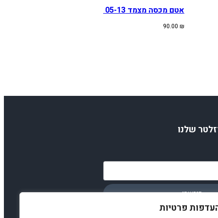
אטם מכסה מצמד KTM/HUSA SX-F/TE 05-13
90.00
₪
זלטר שלנו
הירשמו
עדפות פרטיות