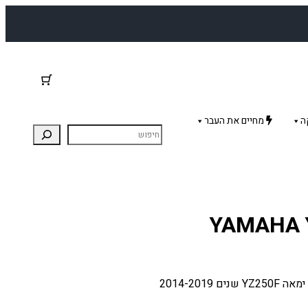
ה
מחיים את העבר
סט אטמים חלופי מלא לאופנוע ימאה YZ250F. מתאים: ימאה YZ250F שנים 2014-2019