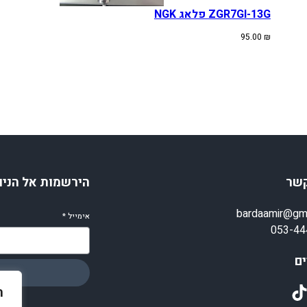
ZGR7GI-13G פלאג NGK
95.00
₪
קשר
הירשמות אל הניו
bardaamir@gm
אימייל
*
053-44
ם
TikT
ה