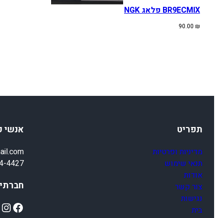
BR9ECMIX פלאג NGK
90.00
₪
תפריט
אנשי 
מדיניות ופרטיות
ail.com
תנאי שימוש
4-4427
אודות
חברתיי
צור קשר
נגישות
ok
Instagram
Facebook
בית