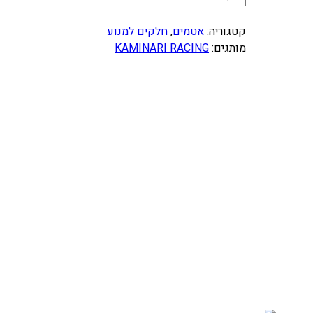
מ
ו
קטגוריה:
אטמים
, 
חלקים למנוע
ת
מותגים:
KAMINARI RACING
ש
ל
ס
ט
א
ט
מ
י
ם
H
O
N
D
A
C