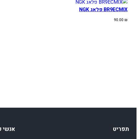
BR9ECMIX פלאג NGK
90.00
₪
תפריט
אנשי 