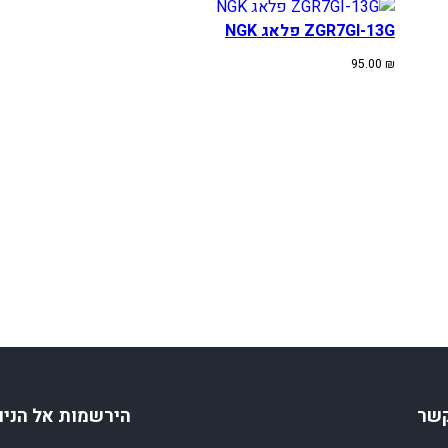
R
F
ZGR7GI-13G פלאג NGK
2
95.00
₪
5
0
R
1
0
-
1
7
קשר
הירשמות אל הניו