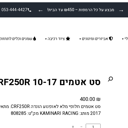
←
→
מבצע על כל הרמפות – ₪450 עד הבית!
053-444-4427
י
אביזרים ומיגונים
ציוד רכיבה
שמנים וכלים לתחזוק
סט אטמים HONDA CRF250R 10-17
400.00
₪
2017 מותג: KAMINARI RACING מק"ט: 808285
כ
+
−