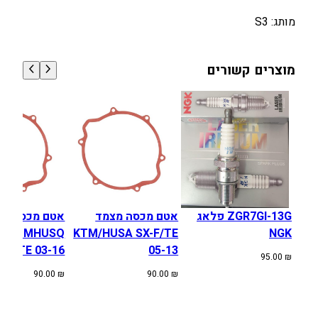
ן
מותג: S3
G
A
S
מוצרים קשורים
G
A
S
2
T
E
C
1
ZGR7GI-13G פלאג
אטם מכסה מצמד
אטם מכסה מצ
2
KTMHUSQ
KTM/HUSA SX-F/TE
NGK
5
XC/TE 03-16
05-13
9
95.00
₪
8
90.00
₪
90.00
₪
-
1