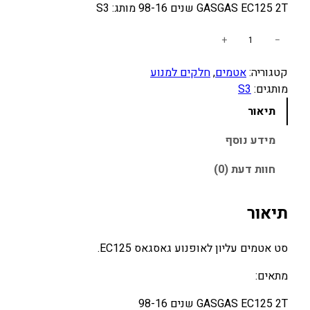
GASGAS EC125 2T שנים 98-16 מותג: S3
כ
+
−
מ
קטגוריה:
אטמים
, 
חלקים למנוע
ו
מותגים:
S3
ת
ש
תיאור
ל
ס
מידע נוסף
ט
חוות דעת (0)
א
ט
מ
תיאור
י
ם
סט אטמים עליון לאופנוע גאסגאס EC125.
ע
ל
מתאים:
י
GASGAS EC125 2T שנים 98-16
ו