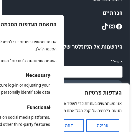
חברתיים
התאמת העדפות הסכמה
TikTok
Instagram
Facebook
אנו משתמשים בעוגיות כדי לסייע לכ
הירשמות אל הניוזלטר שלנו
הסכמה להלן.
העוגיות שמסווגות כ"נחוצות" נשמר
אימייל
*
Necessary
cure log-in or adjusting your
הירשמו
העדפות פרטיות
ersonally identifiable data.
אנו משתמשים בעוגיות כדי לשפר את האתר, להציג תוכן מותאם ולנתח
Functional
תנועה. בלחיצה על 'קבל הכל' אתם מסכימים לכך.
e on social media platforms,
© 2025 amirstuff. All rights reserved.
d other third-party features.
עריכה
דחה הכל
אשר הכל