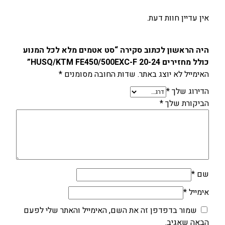
5
0
אין עדיין חוות דעת.
0
E
X
היה הראשון לכתוב סקירה “סט אטמים מלא לכל המנוע
C
כולל מחזירים HUSQ/KTM FE450/500EXC-F 20-24”
-
האימייל לא יוצג באתר.
שדות החובה מסומנים
*
F
הדירוג שלך
*
2
הביקורת שלך
*
0
-
2
4
שם
*
אימייל
*
שמור בדפדפן זה את השם, האימייל והאתר שלי לפעם
הבאה שאגיב.