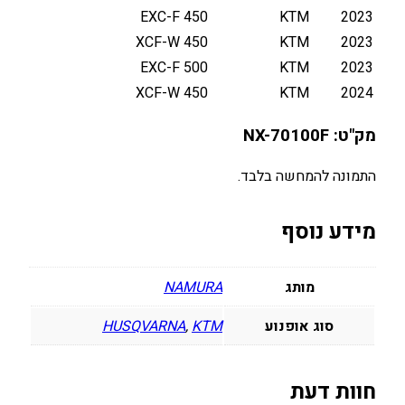
י
450 EXC-F
KTM
2023
ר
450 XCF-W
KTM
2023
י
500 EXC-F
KTM
2023
ם
450 XCF-W
KTM
2024
H
U
מק"ט: NX-70100F
S
Q
התמונה להמחשה בלבד.
/
K
מידע נוסף
T
M
F
מותג
NAMURA
E
4
סוג אופנוע
KTM
,
HUSQVARNA
5
0
/
חוות דעת