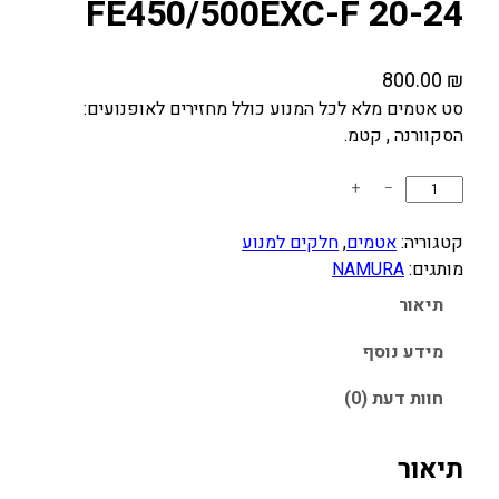
FE450/500EXC-F 20-24
800.00
₪
סט אטמים מלא לכל המנוע כולל מחזירים לאופנועים:
הסקוורנה , קטמ.
כ
+
−
מ
ו
קטגוריה:
אטמים
, 
חלקים למנוע
ת
מותגים:
NAMURA
ש
תיאור
ל
ס
מידע נוסף
ט
חוות דעת (0)
א
ט
מ
תיאור
י