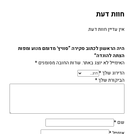
ה
צ
חוות דעת
ת
ה
אין עדיין חוות דעת.
ל
ה
ו
היה הראשון לכתוב סקירה “סוויץ' מדומם מנוע ומפות
נ
הצתה להונדה”
ד
האימייל לא יוצג באתר.
שדות החובה מסומנים
*
ה
הדירוג שלך
*
הביקורת שלך
*
שם
*
אימייל
*