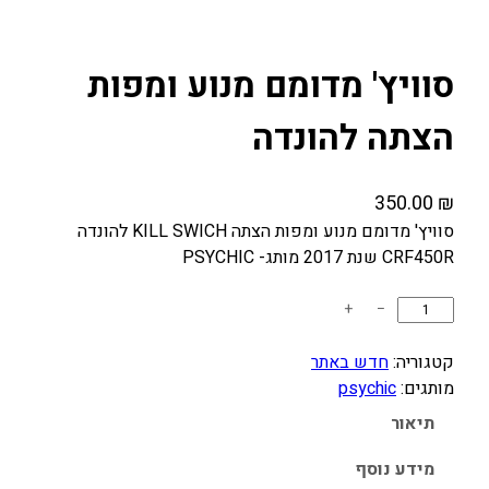
סוויץ' מדומם מנוע ומפות
הצתה להונדה
350.00
₪
סוויץ' מדומם מנוע ומפות הצתה KILL SWICH להונדה
CRF450R שנת 2017 מותג- PSYCHIC
כ
+
−
מ
ו
קטגוריה:
חדש באתר
ת
מותגים:
psychic
ש
תיאור
ל
ס
מידע נוסף