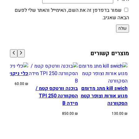
שמור בדפדפן זה את השם, האימייל והאתר שלי לפעם
הבאה שאגיב.
מוצרים קשורים
כלי ניקוי מחז
60.00
₪
kill swich מתג מדומם
בוכנה וורטקס קטמ /
מנוע אורות וצופר קטמ
הסקוורנה 250 TPI
הסקוורנה
מידה B
850.00
₪
130.00
₪