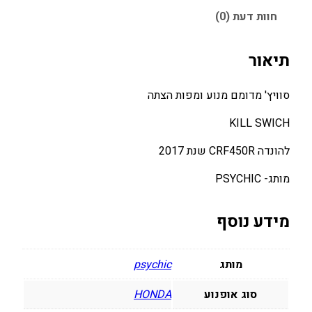
ו
חוות דעת (0)
ו
י
ץ
תיאור
'
מ
סוויץ' מדומם מנוע ומפות הצתה
ד
ו
KILL SWICH
מ
להונדה CRF450R שנת 2017
ם
מ
מותג- PSYCHIC
נ
ו
מידע נוסף
ע
ו
מ
מותג
psychic
פ
ו
סוג אופנוע
HONDA
ת