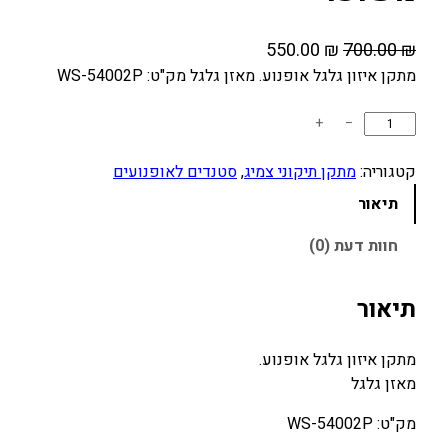
ה
ה
550.00
₪
700.00
₪
מ
מ
מתקן איזון גלגל אופנוע. מאזן גלגל מק"ט: WS-54002P
ח
ח
כ
+
−
י
י
מ
ר
ר
ו
קטגוריה:
מתקן תיקוני צמיג
, 
סטנדים לאופנועים
ה
ה
ת
תיאור
מ
נ
ש
ק
ו
ל
חוות דעת (0)
ו
כ
מ
ת
ר
ח
תיאור
ק
י
י
ן
ה
ה
מתקן איזון גלגל אופנוע.
א
י
ו
מאזן גלגל
י
ה
א
ז
מק"ט: WS-54002P
:
:
ו