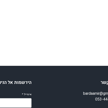
קשר
הירשמות אל הניו
bardaamir@gm
אימייל
*
053-44