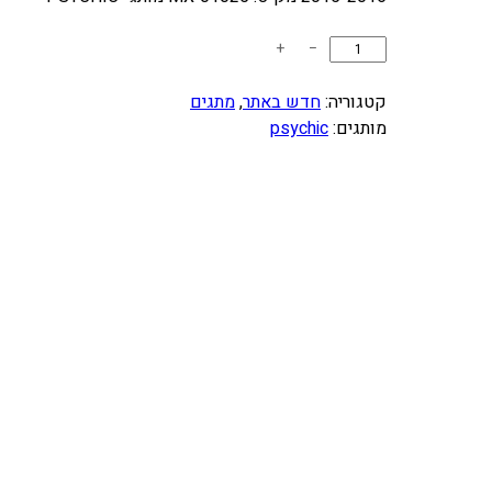
כ
+
−
מ
ו
קטגוריה:
חדש באתר
, 
מתגים
ת
מותגים:
psychic
ש
ל
מ
ת
ג
מ
פ
ו
ת
ה
צ
ת
ה