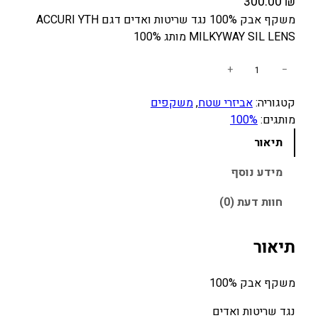
300.00
₪
משקף אבק 100% נגד שריטות ואדים דגם ACCURI YTH
MILKYWAY SIL LENS מותג 100%
כ
+
−
מ
קטגוריה:
אביזרי שטח
, 
משקפים
ו
מותגים:
100%
ת
ש
תיאור
ל
מ
מידע נוסף
ש
חוות דעת (0)
ק
ף
א
תיאור
ב
ק
משקף אבק 100%
Y
O
נגד שריטות ואדים