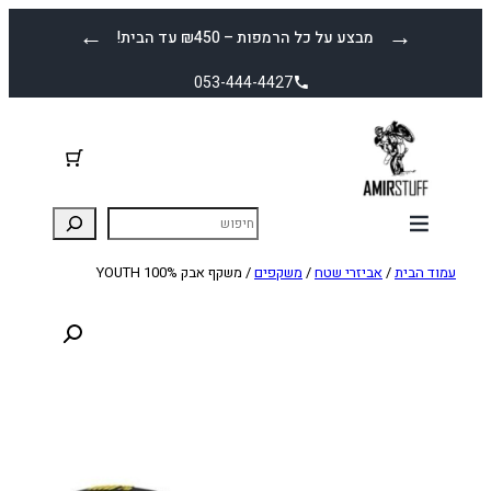
לדלג
←
→
מבצע על כל הרמפות – ₪450 עד הבית!
לתוכן
053-444-4427
עמוד הבית
/
אביזרי שטח
/
משקפים
/ משקף אבק YOUTH 100%