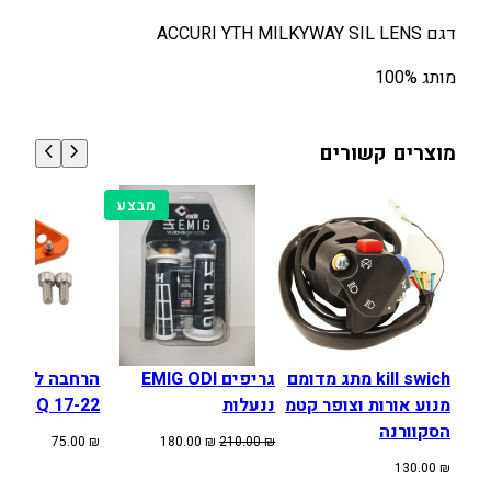
U
דגם ACCURI YTH MILKYWAY SIL LENS
T
H
מותג 100%
1
0
0
מוצרים קשורים
%
מוצרים
מבצע
במבצע
kill swich מתג מדומם
גריפים EMIG ODI
הרחבה לרגלי
מנוע אורות וצופר קטמ
ננעלות
HUSQ 17-22
הסקוורנה
המחיר
המחיר
75.00
₪
180.00
₪
210.00
₪
המקורי
הנוכחי
130.00
₪
היה:
הוא: