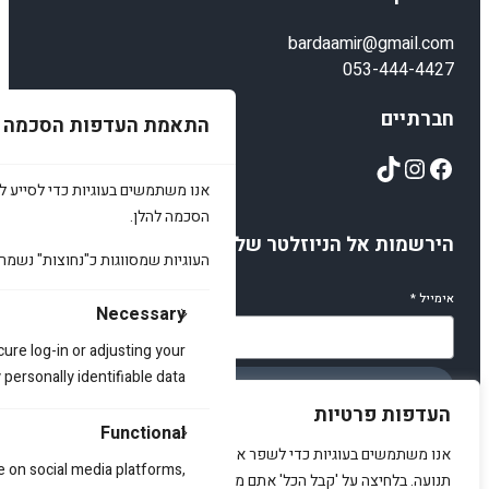
bardaamir@gmail.com
053-444-4427
חברתיים
התאמת העדפות הסכמה
TikTok
Instagram
Facebook
אנו משתמשים בעוגיות כדי לסייע לכ
הסכמה להלן.
הירשמות אל הניוזלטר שלנו
העוגיות שמסווגות כ"נחוצות" נשמר
אימייל
*
Necessary
cure log-in or adjusting your
ersonally identifiable data.
הירשמו
העדפות פרטיות
Functional
אנו משתמשים בעוגיות כדי לשפר את האתר, להציג תוכן מותאם ולנתח
e on social media platforms,
תנועה. בלחיצה על 'קבל הכל' אתם מסכימים לכך.