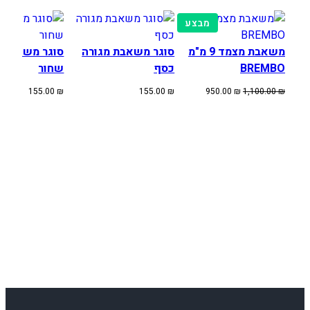
ל
מוצרים
י
מבצע
במבצע
9
משאבת מצמד 9 מ"מ
סוגר משאבת מגורה
סוגר משאבת מ
.
BREMBO
כסף
שחור
5
מ
המחיר
המחיר
155.00
₪
155.00
₪
950.00
₪
1,100.00
₪
המקורי
הנוכחי
"
היה:
הוא:
מ
950.00 ₪.
1,100.00 ₪.
M
A
G
U
R
A