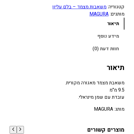
מ
קטגוריה:
משאבות מצמד – בלם עליון
ו
מותגים:
MAGURA
ת
ש
תיאור
ל
מ
מידע נוסף
ש
חוות דעת (0)
א
ב
ת
תיאור
מ
צ
משאבת מצמד מאגורה מקורית.
מ
9.5 מ"מ
ד
עובדת עם שמן מינראלי.
מ
י
מותג: MAGURA
נ
ר
מוצרים קשורים
א