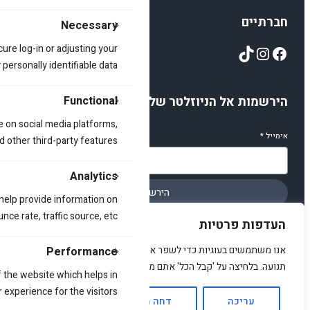
חברתיים
Necessary
TikTok
Instagram
Facebook
cure log-in or adjusting your
ersonally identifiable data.
Functional
הירשמות אל הניוזלטר שלנו
e on social media platforms,
אימייל
*
d other third-party features.
Analytics
הירשמו
 help provide information on
ce rate, traffic source, etc.
העדפות פרטיות
אנו משתמשים בעוגיות כדי לשפר את האתר, להציג תוכן מותאם ולנתח
Performance
תנועה. בלחיצה על 'קבל הכל' אתם מסכימים לכך.
© 2025 amirstuff. All rights reserved.
 the website which helps in
 experience for the visitors.
עריכה
דחה הכל
אשר הכל