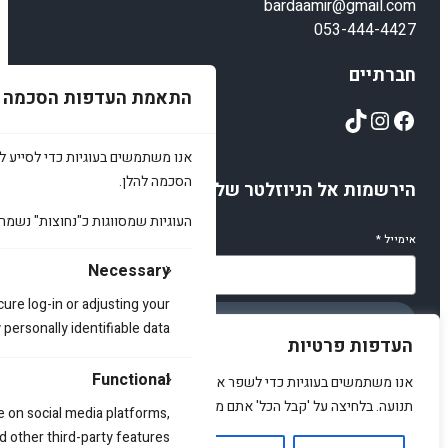
bardaamir@gmail.com
053-444-4427
חברתיים
התאמת העדפות הסכמה
TikTok
Instagram
Facebook
אנו משתמשים בעוגיות כדי לסייע לכ
הסכמה להלן.
הירשמות אל הניוזלטר שלנו
העוגיות שמסווגות כ"נחוצות" נשמר
אימייל
*
Necessary
cure log-in or adjusting your
הירשמו
ersonally identifiable data.
העדפות פרטיות
Functional
אנו משתמשים בעוגיות כדי לשפר את האתר, להציג תוכן מותאם ולנתח
תנועה. בלחיצה על 'קבל הכל' אתם מסכימים לכך.
e on social media platforms,
© 2025 amirstuff. All rights reserved.
d other third-party features.