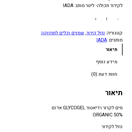
לקירור תכולה- ליטר מותג: IADA
כ
+
−
מ
קטגוריה:
נוזל קירור
, 
שמנים וכלים לתחזוקה
ו
מותגים:
IADA
ת
ש
תיאור
ל
מ
מידע נוסף
י
חוות דעת (0)
ם
ל
ק
תיאור
ר
ו
מים לקרור רדיאטור GLYCOGEL אדום
ר
50% ORGANIC
G
L
נוזל לקירור