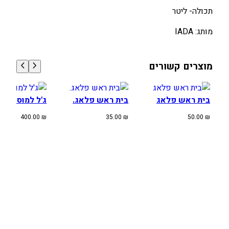
Y
תכולה- ליטר
C
O
מותג: IADA
G
E
L
מוצרים קשורים
א
ד
ו
בית ראש פלאג
בית ראש פלאג.
ג'ל למוס MITAS 1KG
ם
400.00
₪
35.00
₪
50.00
₪