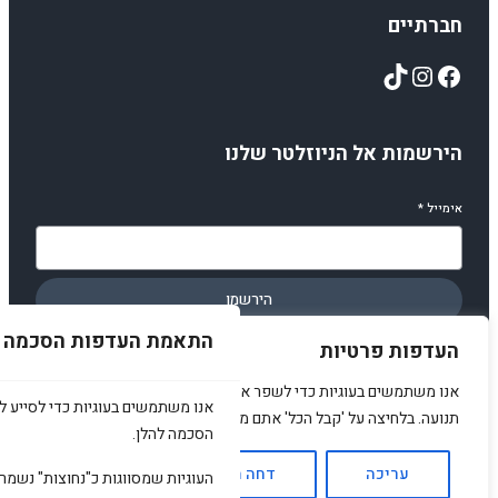
חברתיים
TikTok
Instagram
Facebook
הירשמות אל הניוזלטר שלנו
אימייל
*
הירשמו
התאמת העדפות הסכמה
העדפות פרטיות
אנו משתמשים בעוגיות כדי לשפר את האתר, להציג תוכן מותאם ולנתח
אנו משתמשים בעוגיות כדי לסייע לכ
תנועה. בלחיצה על 'קבל הכל' אתם מסכימים לכך.
© 2025 amirstuff. All rights reserved.
הסכמה להלן.
עריכה
דחה הכל
אשר הכל
העוגיות שמסווגות כ"נחוצות" נשמר