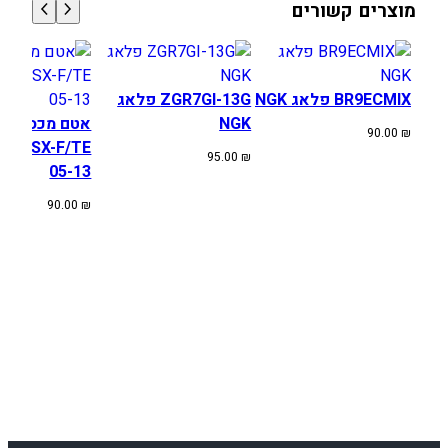
מוצרים קשורים
M
A
H
A
BR9ECMIX פלאג NGK
ZGR7GI-13G פלאג
Y
NGK
אטם מכסה מצ
90.00
₪
Z
SA SX-F/TE
95.00
₪
2
05-13
5
90.00
₪
0
9
9
-
2
1