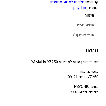
קטגוריה:
חלקים למנוע
, 
מחזירים
ו
מותגים:
psychic
ת
ש
תיאור
ל
מ
מידע נוסף
ח
חוות דעת (0)
ז
י
ר
תיאור
י
ש
מחזירי שמן מנוע לאופנוע YAMAHA YZ250.
מ
ן
מתאים: ימאה
מ
YZ250 שנים 99-21
נ
מותג: PSYCHIC
ו
מק"ט: MX-09220
ע
Y
A