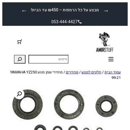
לדלג
←
→
מבצע על כל הרמפות – ₪450 עד הבית!
לתוכן
053-444-4427
עמוד הבית
/
חלקים למנוע
/
מחזירים
/ מחזירי שמן מנוע YAMAHA YZ250
99-21