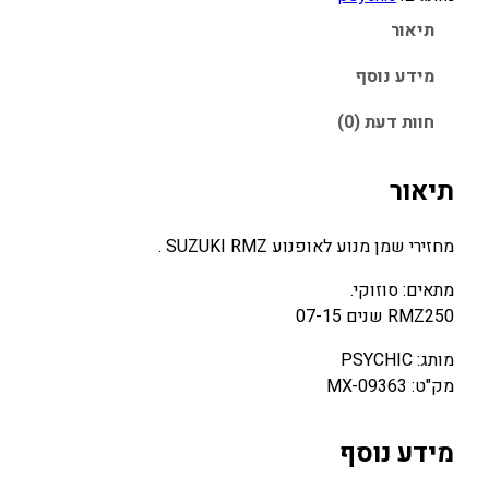
ש
תיאור
ל
מ
מידע נוסף
ח
חוות דעת (0)
ז
י
ר
תיאור
י
ש
מחזירי שמן מנוע לאופנוע SUZUKI RMZ .
מ
ן
מתאים: סוזוקי.
מ
RMZ250 שנים 07-15
נ
מותג: PSYCHIC
ו
מק"ט: MX-09363
ע
S
U
מידע נוסף
Z