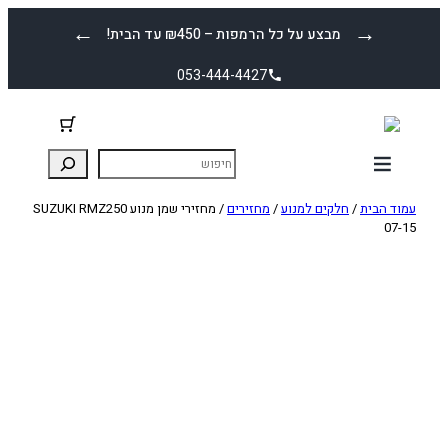
לדלג
←
→
מבצע על כל הרמפות – ₪450 עד הבית!
לתוכן
053-444-4427
עמוד הבית
/
חלקים למנוע
/
מחזירים
/ מחזירי שמן מנוע SUZUKI RMZ250
07-15