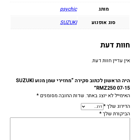
U
K
מותג
psychic
I
סוג אופנוע
SUZUKI
R
M
Z
חוות דעת
2
5
אין עדיין חוות דעת.
0
0
7
היה הראשון לכתוב סקירה “מחזירי שמן מנוע SUZUKI
-
RMZ250 07-15”
1
האימייל לא יוצג באתר.
שדות החובה מסומנים
*
5
הדירוג שלך
*
הביקורת שלך
*