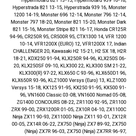
Hypermotard 821 13-15, Hypermotard 939 16-18,
I
Hyperstrada 821 13-15, Hyperstrada 939 16, Monster
N
1200 14-19, Monster 696 12-14, Monster 796 12-14,
E
Monster 797 18-20, Monster 821 15-20, Monster Dark
R
821 15-16, Monster Stripe 821 16-17, Honda CR125R
1
94-96, CR250R 95, CR500R 95, CTX1300 14, VFR 1200
5
10-14, VFR1200X (EURO) 12, VFR1200X 17, Indian
-
CHALLENGER 20, Kawasaki H2 15-21, H2 SX 18, H2R
2
18-21, KDX250 91-94, KLX250R 94-96, KLX250S 06-
2
20, KLX250SF 09-10, KLX300 22, KLX300 SM 21-22,
KLX300(R) 97-22, KLX650 C 93-96, KLX650D1 96,
KLX650R 93-96, KLZ1000 Versys (Euro) 13, KLZ1000
Versys 15-18, KX125 91-95, KX250 91-95, KX500 91-
96, VN1600 Classic 03-08, VN1600 Nomad 05-08,
ZG1400 CONCOURS 08-22, ZR1100 92-95, ZR1100
ZRX 99-00, ZRX1200R 01-05, ZX10R 04-10, ZX1100C
Ninja ZX11 90-93, ZX1100D Ninja ZX11 93-01, ZX12R
00-05, ZX14R 06-22, ZX750 (Ninja) ZX7 89-92, ZX750
(Ninja) ZX7R 96-03, ZX750 (Ninja) ZX7RR 96-97,