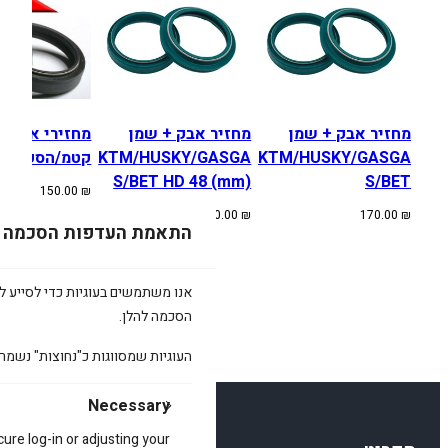
-16
מחזיר אבק + שמן
מחזיר אבק + שמן
סקוורנה/בטא
KTM/HUSKY/GASGA
KTM/HUSKY/GASGA
S/BET HD 48 (mm)
S/BET
150.00
₪
200.00
₪
170.00
₪
התאמת העדפות הסכמה
רט על כל העוגיות תחת כל קטגוריית
הסכמה להלן.
 הפונקציות הבסיסיות של האתר....
Necessary
cure log-in or adjusting your