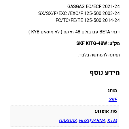
/
GASGAS EC/ECF 2021-24
H
SX/SX/F/EXC /EXC/F 125-500 2003-24
U
FC/TC/FE/TE 125-500 2014-24
S
K
דגמי BETA עם בולם 48 זאקס ( לא מתאים KYB )
Y
/
מק"ט: SKF KITG-48W
G
תמונה להמחשה בלבד.
A
S
G
מידע נוסף
A
S
מותג
/
B
SKF
E
סוג אופנוע
T
GASGAS
,
HUSQVARNA
,
KTM