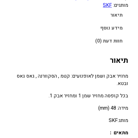
מותגים:
SKF
ת
ש
תיאור
ל
מ
מידע נוסף
ח
חוות דעת (0)
ז
י
ר
תיאור
א
ב
מחזיר אבק ושמן לאופנועים: קטמ , הסקוורנה , גאס גאס
ק
ובטא.
+
ש
בכל קופסה מחזיר שמן 1 ומחזיר אבק 1.
מ
מידה: 48 (mm)
ן
K
מותג:SKF
T
M
מתאים :