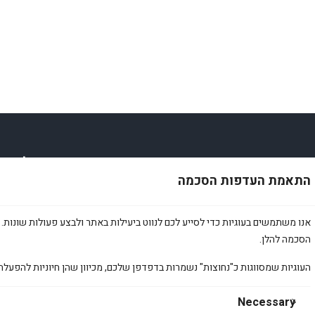
קשר
הירשמות אל הניו
התאמת העדפות הסכמה
bardaamir@gm
אימייל
*
053-44
אנו משתמשים בעוגיות כדי לסייע לכם לנווט ביעילות באתר ולבצע פעולות שונות. 
הסכמה להלן.
ם
העוגיות שמסווגות כ"נחוצות" נשמרות בדפדפן שלכם, מכיוון שהן חיוניות להפעלת
TikT
ה
א
Necessary