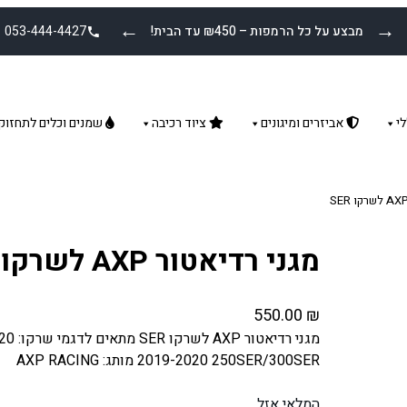
←
→
מבצע על כל הרמפות – ₪450 עד הבית!
053-444-4427
י
אביזרים ומיגונים
ציוד רכיבה
שמנים וכלים לתחזוק
מגני רדיאטור AXP לשרקו SER
550.00
₪
2019-2020 250SER/300SER מותג: AXP RACING
המלאי אזל