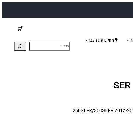
ה
מחיים את העבר
מגני רדיאטור AXP לשרקו SER מתאים לדגמי שרקו: 2012-2020 250SEFR/300SEFR