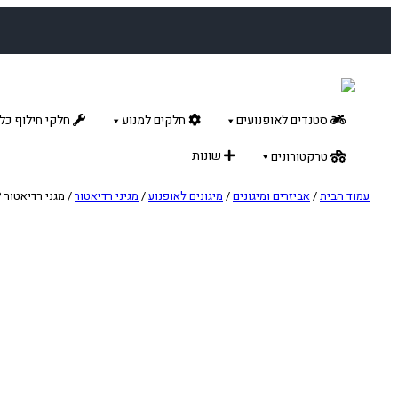
לדלג
לתוכן
סטנדים לאופנועים
חלקים למנוע
חלקי חילוף כלל
שונות
טרקטורונים
עמוד הבית
/
אביזרים ומיגונים
/
מיגונים לאופנוע
/
מגיני רדיאטור
/ מגני רדיאטור AXP לשרקו SER