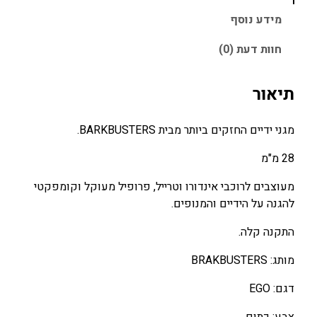
ל
ו
כ
מ
מידע נוסף
ג
ר
ח
חוות דעת (0)
נ
י
י
י
ה
ה
י
תיאור
י
ו
ד
ה
א
י
מגני ידיים החזקים ביותר מבית BARKBUSTERS.
:
:
י
5
6
ם
28 מ"מ
8
0
B
מעוצבים לרוכבי אינדורו וטרייל, פרופיל מעוקל וקומפקטי
0
0
A
להגנה על הידיים והמנופים.
R
.
.
K
0
0
התקנה קלה.
B
0
0
U
מותג: BRAKBUSTERS
S
₪
₪
דגם: EGO
T
.
.
E