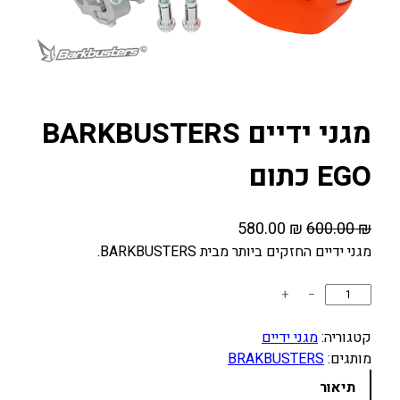
מגני ידיים BARKBUSTERS
EGO כתום
ה
ה
580.00
₪
600.00
₪
מ
מ
מגני ידיים החזקים ביותר מבית BARKBUSTERS.
ח
ח
כ
+
−
י
י
מ
ר
ר
ו
קטגוריה:
מגני ידיים
ה
ה
ת
מותגים:
BRAKBUSTERS
מ
נ
ש
תיאור
ק
ו