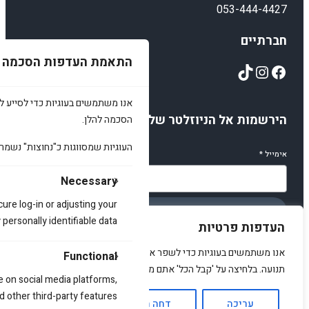
053-444-4427
חברתיים
התאמת העדפות הסכמה
TikTok
Instagram
Facebook
אנו משתמשים בעוגיות כדי לסייע לכ
הירשמות אל הניוזלטר שלנו
הסכמה להלן.
העוגיות שמסווגות כ"נחוצות" נשמר
אימייל
*
Necessary
cure log-in or adjusting your
הירשמו
ersonally identifiable data.
העדפות פרטיות
אנו משתמשים בעוגיות כדי לשפר את האתר, להציג תוכן מותאם ולנתח
Functional
תנועה. בלחיצה על 'קבל הכל' אתם מסכימים לכך.
e on social media platforms,
© 2025 amirstuff. All rights reserved.
d other third-party features.
עריכה
דחה הכל
אשר הכל