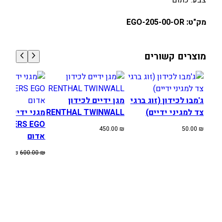
צבע: כתום
R
S
מק"ט: EGO-205-00-OR
E
G
O
מוצרים קשורים
כ
ת
ו
ם
ג'מבו לכידון (זוג ברגי
מגן ידיים לכידון
צד למגיני ידיים)
RENTHAL TWINWALL
מגני ידיים
USTERS EGO
450.00
₪
50.00
₪
אדום
המחיר
80.00
₪
600.00
₪
המקורי
היה:
600.00 ₪.