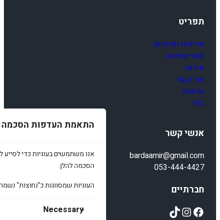
תפריט
מדיניות ופרטיות
תנאי שימוש
אודות
צור קשר
נגישות
בית
התאמת העדפות הסכמה
אנשי קשר
אנו משתמשים בעוגיות כדי לסייע לכ
bardaamir@gmail.com
הסכמה להלן.
053-444-4427
העוגיות שמסווגות כ"נחוצות" נשמר
חברתיים
TikTok
Instagram
Facebook
Necessary