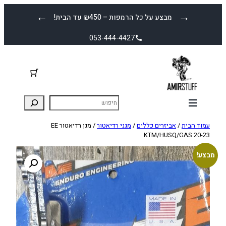
לדלג
←
→
מבצע על כל הרמפות – ₪450 עד הבית!
לתוכן
053-444-4427
עמוד הבית
/
אביזרים כללים
/
מגני רדיאטור
/ מגן רדיאטור EE
KTM/HUSQ/GAS 20-23
מבצע!