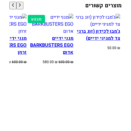
מוצרים קשורים
E
N
מוצרים
מבצע
T
במבצע
H
ג'מבו לכידון (זוג ברגי
A
צד למגיני ידיים)
מגני ידיים
מגני ידיים
L
USTERS EGO
BARKBUSTERS EGO
T
50.00
₪
אדום
זרחן
W
I
המחיר
המחיר
המחיר
80.00
₪
600.00
₪
580.00
₪
600.00
₪
המקורי
הנוכחי
המקורי
N
היה:
הוא:
היה:
W
600.00 ₪.
580.00 ₪.
600.00 ₪.
A
L
L