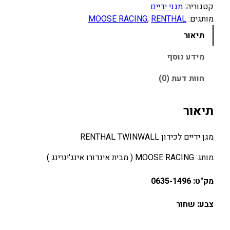
ו
קטגוריה:
מגני ידיים
ת
מותגים:
RENTHAL
, 
MOOSE RACING
ש
תיאור
ל
מ
מידע נוסף
ג
חוות דעת (0)
ן
י
ד
תיאור
י
י
מגן ידיים לכידון RENTHAL TWINWALL
ם
ל
מותג: MOOSE RACING ( מבית אינדורו אינג'ינרינג )
כ
י
מק"ט: 0635-1496
ד
ו
צבע: שחור
ן
R