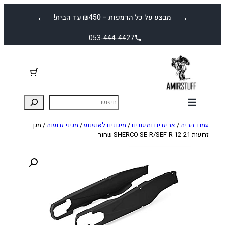
לדלג
←
→
מבצע על כל הרמפות – ₪450 עד הבית!
לתוכן
053-444-4427
עמוד הבית
/
אביזרים ומיגונים
/
מיגונים לאופנוע
/
מגיני זרועות
/ מגן
זרועות SHERCO SE-R/SEF-R 12-21 שחור