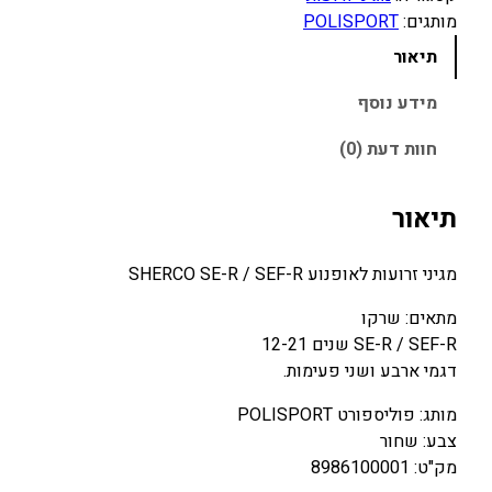
ת
מותגים:
POLISPORT
ש
תיאור
ל
מ
מידע נוסף
ג
חוות דעת (0)
ן
ז
ר
תיאור
ו
ע
מגיני זרועות לאופנוע SHERCO SE-R / SEF-R
ו
ת
מתאים: שרקו
S
SE-R / SEF-R שנים 12-21
H
דגמי ארבע ושני פעימות.
E
מותג: פוליספורט POLISPORT
R
צבע: שחור
C
מק"ט: 8986100001
O