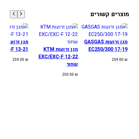
S
E
מוצרים קשורים
-
R
/
S
מגן זרועות GASGAS
מגן זרו
E
EC250/300 17-19
מגן זרועות KTM
SX/SX-F 13-21 כת
F
EXC/EXC-F 12-22
-
259.00
₪
259.00
₪
שחור
R
1
250.00
₪
2
-
2
1
ש
ח
ו
ר