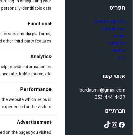
cure log-in or adjusting your
תפריט
ersonally identifiable data.
מדיניות ופרטיות
Functional
תנאי שימוש
e on social media platforms,
אודות
d other third-party features.
צור קשר
נגישות
Analytics
בית
 help provide information on
ce rate, traffic source, etc.
אנשי קשר
Performance
bardaamir@gmail.com
053-444-4427
 the website which helps in
 experience for the visitors.
חברתיים
Advertisement
TikTok
Instagram
Facebook
ed on the pages you visited