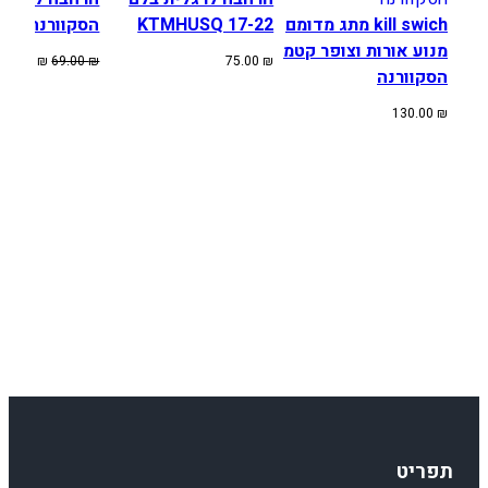
.
kill swich מתג מדומם
KTMHUSQ 17-22
הסקוורנה קטמ
מנוע אורות וצופר קטמ
המחיר
ה
50.00
₪
69.00
₪
75.00
₪
הסקוורנה
המקורי
ה
היה:
ה
130.00
₪
.
69.00 ₪.
תפריט