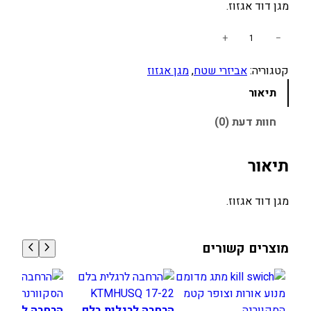
מגן דוד אגזוז.
כ
+
−
מ
קטגוריה:
אביזרי שטח
, 
מגן אגזוז
ו
ת
תיאור
ש
ל
חוות דעת (0)
מ
ג
תיאור
ן
ד
מגן דוד אגזוז.
ו
ד
א
מוצרים קשורים
ג
ז
ו
ז
הרחבה לרגלית בלם
הרחבה לרגלי